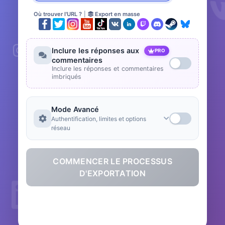
Où trouver l'URL ?
|
Export en masse
Inclure les réponses aux
PRO
commentaires
Inclure les réponses et commentaires
imbriqués
Mode Avancé
Authentification, limites et options
réseau
COMMENCER LE PROCESSUS
D'EXPORTATION