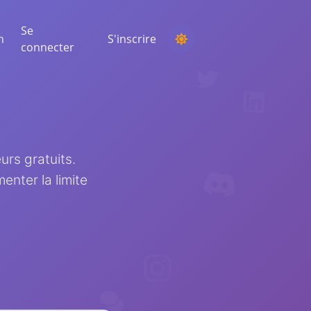
Se
n
S'inscrire
connecter
ORGANISER UN CONCOURS
Choisir un gagnant au hasard parmi les
commentaires
eurs gratuits.
ÉCOUTE ET INTELLIGENCE
Découvrez les tendances critiques pour
nter la limite
comprendre votre audience, vos
concurrents et l'ensemble du marché