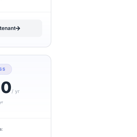
tenant
SS
80
/ yr
yr
s: