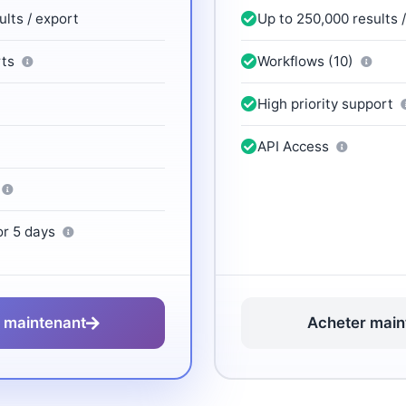
ults / export
Up to 250,000 results 
rts
Workflows (10)
High priority support
API Access
or 5 days
 maintenant
Acheter main