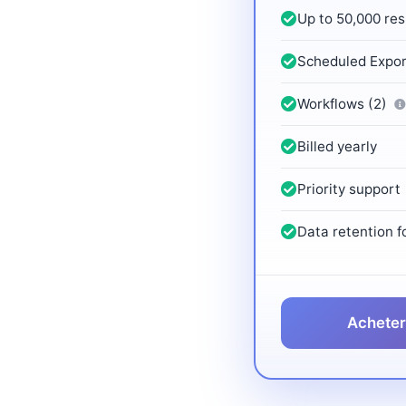
Up to 50,000 res
Scheduled Expo
Workflows (2)
Billed yearly
Priority support
Data retention f
Acheter