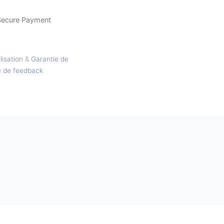
Secure Payment
lisation
&
Garantie de
e de feedback