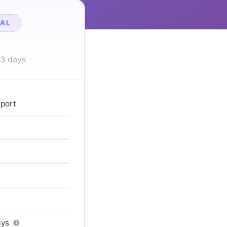
AL
 3 days
xport
ays