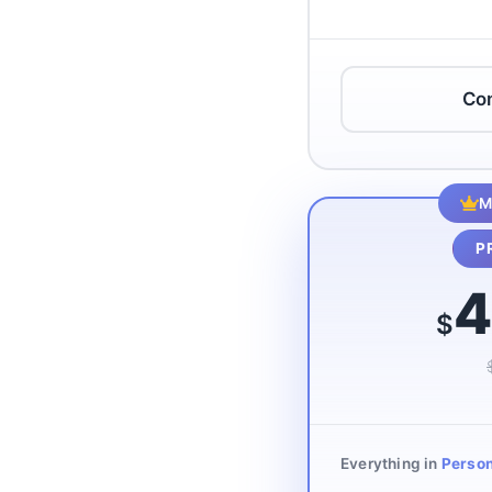
Co
M
P
4
$
Everything in
Person