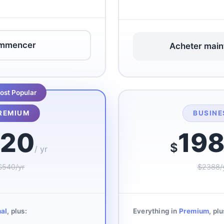
mmencer
Acheter main
ost Popular
REMIUM
BUSINE
20
19
$
/ yr
$540/yr
$2388/
al
, plus:
Everything in
Premium
, plu