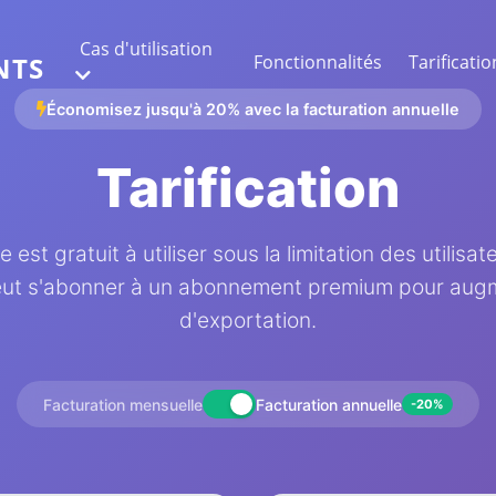
Cas d'utilisation
Fonctionnalités
Tarificatio
NTS
Économisez jusqu'à 20% avec la facturation annuelle
EXTRACTION DE DONNÉES WEB
Tarification
Collectez les données les plus précises
 est gratuit à utiliser sous la limitation des utilisat
ANALYSE DE SENTIMENT
Réalisez une analyse de sentiment sur les
 peut s'abonner à un abonnement premium pour augme
commentaires avec likes ou réactions.
d'exportation.
Facturation mensuelle
Facturation annuelle
-20%