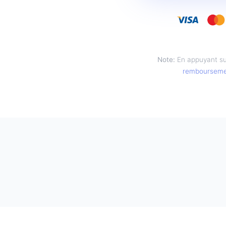
Note:
En appuyant su
remboursem