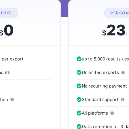
FREE
PERSON
0
23
$
$
/
s per export
up to 5.000 results / e
month
Unlimited exports
No recurring payment
ntion
Standard support
All platforms
Data retention for 3 d