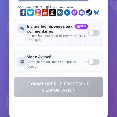
Où trouver l'URL ?
|
Export en masse
Inclure les réponses aux
PRO
commentaires
Inclure les réponses et commentaires
imbriqués
Mode Avancé
Authentification, limites et options
réseau
COMMENCER LE PROCESSUS
D'EXPORTATION