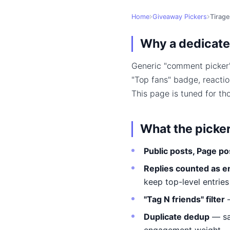
Home
Giveaway Pickers
Tirage
Why a dedicate
Generic "comment picker"
"Top fans" badge, reacti
This page is tuned for th
What the picke
Public posts, Page po
Replies counted as e
keep top-level entries
"Tag N friends" filter
—
Duplicate dedup
— sa
engagement weight.