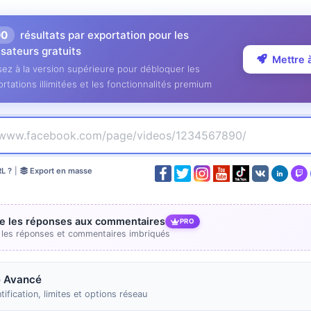
00
résultats par exportation pour les
lisateurs gratuits
Mettre 
ez à la version supérieure pour débloquer les
rtations illimitées et les fonctionnalités premium
RL ?
|
Export en masse
re les réponses aux commentaires
PRO
e les réponses et commentaires imbriqués
 Avancé
tification, limites et options réseau