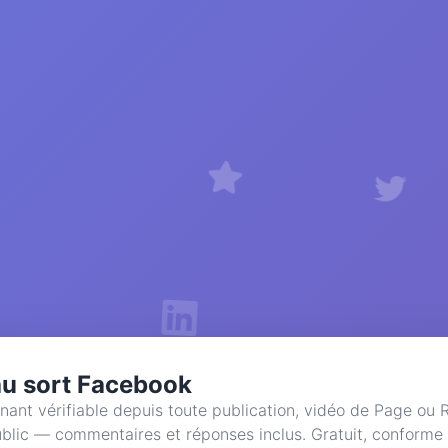
au sort Facebook
nant vérifiable depuis toute publication, vidéo de Page ou 
blic — commentaires et réponses inclus. Gratuit, conforme