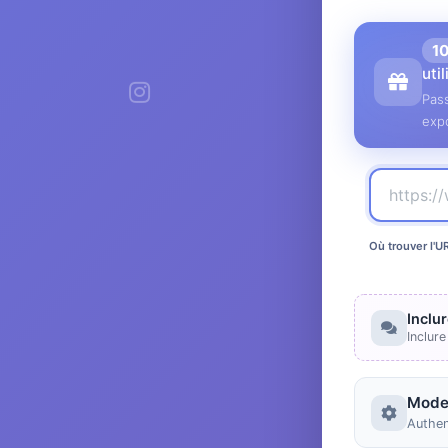
1
uti
Pass
expo
Où trouver l'U
Inclu
Inclur
Mode
Authen