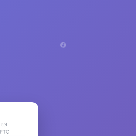
Reel
 FTC.