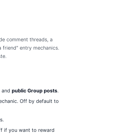
side comment threads, a
 friend" entry mechanics.
te.
, and
public Group posts
.
echanic. Off by default to
s.
 if you want to reward