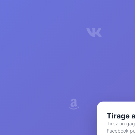
Tirage 
Tirez un gag
Facebook pu