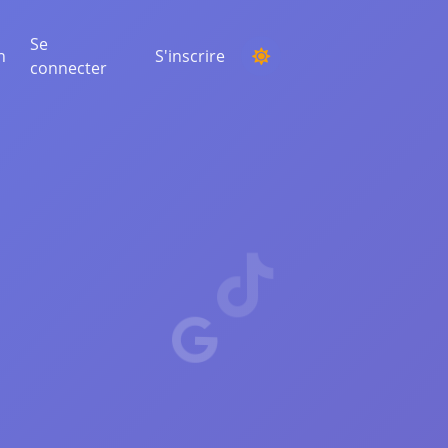
Se
n
S'inscrire
connecter
ORGANISER UN CONCOURS
Choisir un gagnant au hasard parmi les
commentaires
ÉCOUTE ET INTELLIGENCE
Découvrez les tendances critiques pour
comprendre votre audience, vos
concurrents et l'ensemble du marché