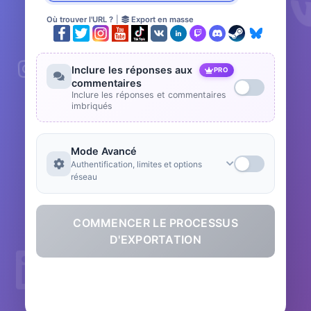
Où trouver l'URL ?
|
Export en masse
Inclure les réponses aux
PRO
commentaires
Inclure les réponses et commentaires
imbriqués
Mode Avancé
Authentification, limites et options
réseau
COMMENCER LE PROCESSUS
D'EXPORTATION