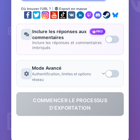
Où trouver l'URL ?
|
Export en masse
Inclure les réponses aux
PRO
commentaires
Inclure les réponses et commentaires
imbriqués
Mode Avancé
Authentification, limites et options
réseau
COMMENCER LE PROCESSUS
D'EXPORTATION