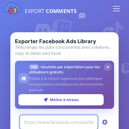
EXPORT
COMMENTS
Exporter Facebook Ads Library
Téléchargez les pubs concurrentes avec créatives,
copy et dates vers Excel
100
résultats par exportation pour les
utilisateurs gratuits
Passez à la version supérieure pour débloquer
les exportations illimitées et les fonctionnalités
premium
Mettre à niveau