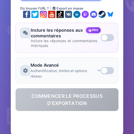
Où trouver l'URL ?
|
Export en masse
Inclure les réponses aux
PRO
commentaires
Inclure les réponses et commentaires
imbriqués
Mode Avancé
Authentification, limites et options
réseau
COMMENCER LE PROCESSUS
D'EXPORTATION