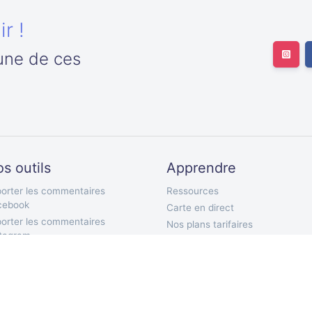
r !
'une de ces
s outils
Apprendre
orter les commentaires
Ressources
cebook
Carte en direct
orter les commentaires
Nos plans tarifaires
stagram
Documentation API
orter les abonnés Twitter
Bot Telegram
orter les abonnements Twitter
Extension Chrome
orter les tweets Twitter
Application mobile
orter les commentaires