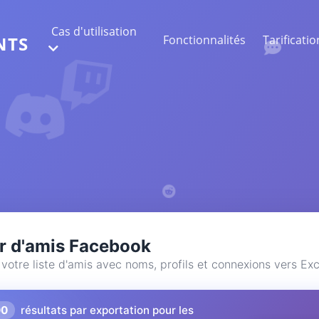
Cas d'utilisation
Fonctionnalités
Tarificatio
NTS
EXTRACTION DE DONNÉES WEB
Collectez les données les plus précises
ANALYSE DE SENTIMENT
Réalisez une analyse de sentiment sur les
commentaires avec likes ou réactions.
r d'amis Facebook
votre liste d'amis avec noms, profils et connexions vers Exc
00
résultats par exportation pour les