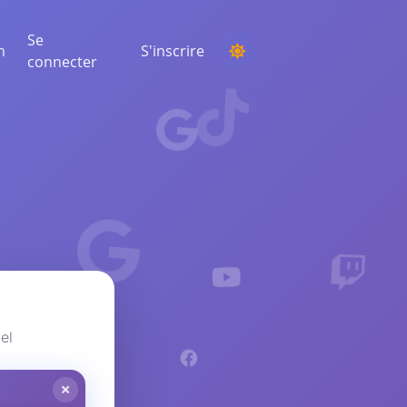
Se
n
S'inscrire
connecter
ORGANISER UN CONCOURS
Choisir un gagnant au hasard parmi les
commentaires
ÉCOUTE ET INTELLIGENCE
Découvrez les tendances critiques pour
comprendre votre audience, vos
concurrents et l'ensemble du marché
el