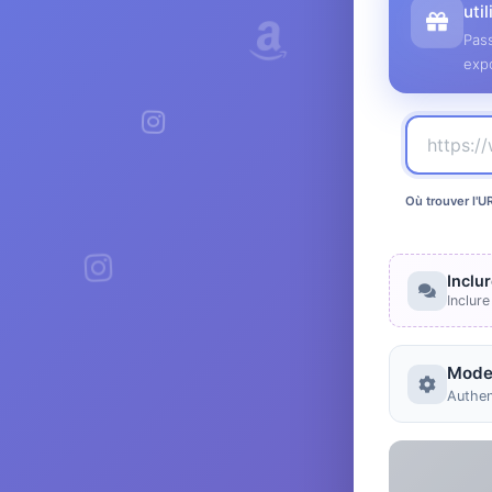
uti
Pass
expo
Où trouver l'U
Inclu
Inclur
Mode
Authen