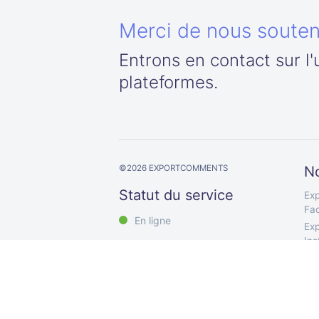
Merci de nous souteni
Entrons en contact sur l
plateformes.
©
2026
EXPORTCOMMENTS
No
Statut du service
Exp
Fa
En ligne
Exp
In
Exp
Exp
Exp
Exp