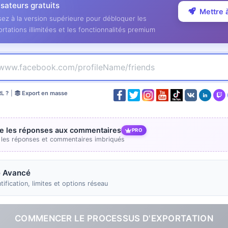
lisateurs gratuits
Mettre 
ez à la version supérieure pour débloquer les
rtations illimitées et les fonctionnalités premium
RL ?
|
Export en masse
re les réponses aux commentaires
PRO
e les réponses et commentaires imbriqués
 Avancé
tification, limites et options réseau
COMMENCER LE PROCESSUS D'EXPORTATION