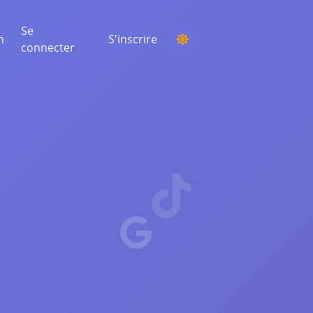
Se
n
S'inscrire
connecter
ORGANISER UN CONCOURS
Choisir un gagnant au hasard parmi les
commentaires
ÉCOUTE ET INTELLIGENCE
Découvrez les tendances critiques pour
comprendre votre audience, vos
concurrents et l'ensemble du marché