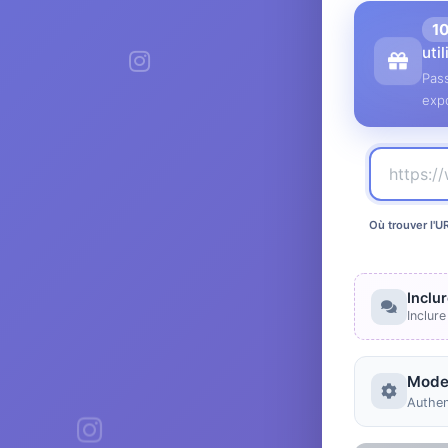
1
uti
Pass
expo
Où trouver l'U
Inclu
Inclur
Mode
Authen