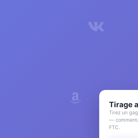
Tirage 
Tirez un gag
— commentair
FTC.