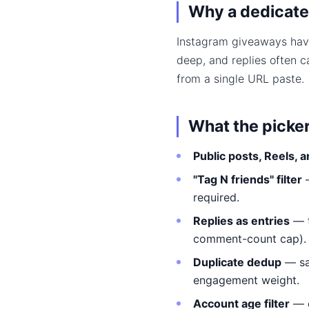
Why a dedicate
Instagram giveaways have
deep, and replies often c
from a single URL paste.
What the picke
Public posts, Reels, 
"Tag N friends" filter
required.
Replies as entries
— t
comment-count cap).
Duplicate dedup
— sa
engagement weight.
Account age filter
— e