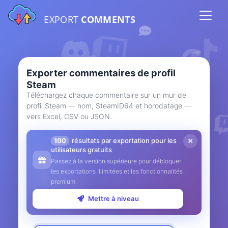
EXPORT
COMMENTS
Exporter commentaires de profil
Steam
Téléchargez chaque commentaire sur un mur de
profil Steam — nom, SteamID64 et horodatage —
vers Excel, CSV ou JSON.
100
résultats par exportation pour les
utilisateurs gratuits
Passez à la version supérieure pour débloquer
les exportations illimitées et les fonctionnalités
premium
Mettre à niveau