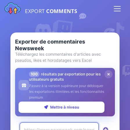
EXPORT
COMMENTS
Exporter de commentaires
Newsweek
Téléchargez les commentaires d'articles avec
pseudos, likes et horodatages vers Excel
100
résultats par exportation pour les
utilisateurs gratuits
Passez à la version supérieure pour débloquer
les exportations illimitées et les fonctionnalités
premium
Mettre à niveau