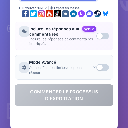
Où trouver l'URL ?
|
Export en masse
Inclure les réponses aux
PRO
commentaires
Inclure les réponses et commentaires
imbriqués
Mode Avancé
Authentification, limites et options
réseau
COMMENCER LE PROCESSUS
D'EXPORTATION