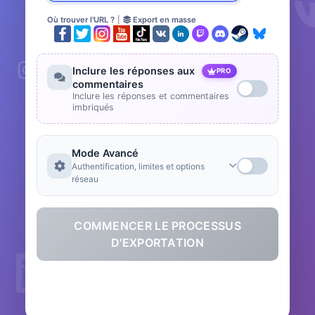
Où trouver l'URL ?
|
Export en masse
Inclure les réponses aux
PRO
commentaires
Inclure les réponses et commentaires
imbriqués
Mode Avancé
Authentification, limites et options
réseau
COMMENCER LE PROCESSUS
D'EXPORTATION