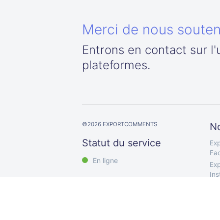
Merci de nous souteni
Entrons en contact sur l
plateformes.
©
2026
EXPORTCOMMENTS
No
Statut du service
Exp
Fa
En ligne
Exp
In
Exp
Exp
Exp