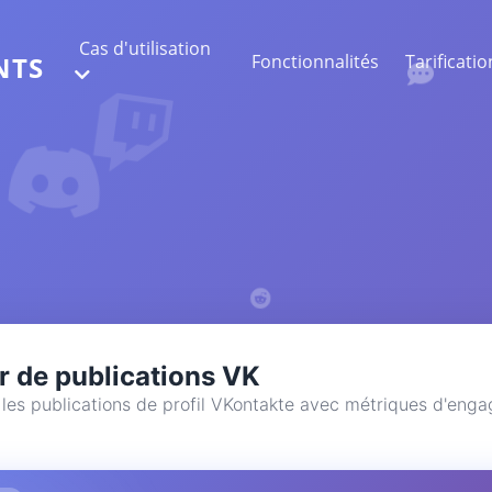
Cas d'utilisation
Fonctionnalités
Tarificatio
NTS
EXTRACTION DE DONNÉES WEB
Collectez les données les plus précises
ANALYSE DE SENTIMENT
Réalisez une analyse de sentiment sur les
commentaires avec likes ou réactions.
r de publications VK
les publications de profil VKontakte avec métriques d'eng