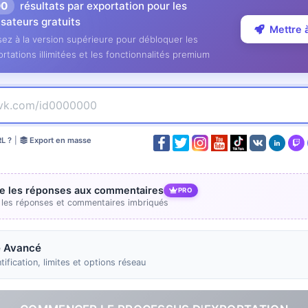
00
résultats par exportation pour les
lisateurs gratuits
Mettre 
ez à la version supérieure pour débloquer les
rtations illimitées et les fonctionnalités premium
RL ?
|
Export en masse
re les réponses aux commentaires
PRO
e les réponses et commentaires imbriqués
 Avancé
tification, limites et options réseau