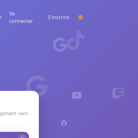
Se
n
S'inscrire
connecter
ORGANISER UN CONCOURS
Choisir un gagnant au hasard parmi les
commentaires
ÉCOUTE ET INTELLIGENCE
Découvrez les tendances critiques pour
comprendre votre audience, vos
concurrents et l'ensemble du marché
agement vers