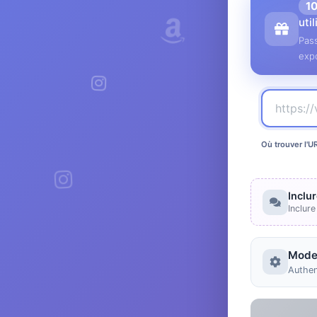
1
uti
Pass
expo
Où trouver l'U
Inclu
Inclur
Mode
Authen