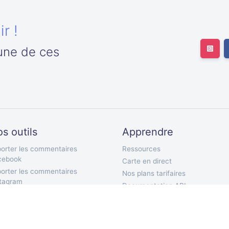
r !
'une de ces
s outils
Apprendre
orter les commentaires
Ressources
cebook
Carte en direct
orter les commentaires
Nos plans tarifaires
stagram
Documentation API
orter les abonnés Twitter
Bot Telegram
orter les abonnements Twitter
Extension Chrome
orter les tweets Twitter
Application mobile