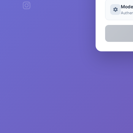
Mode
Authen