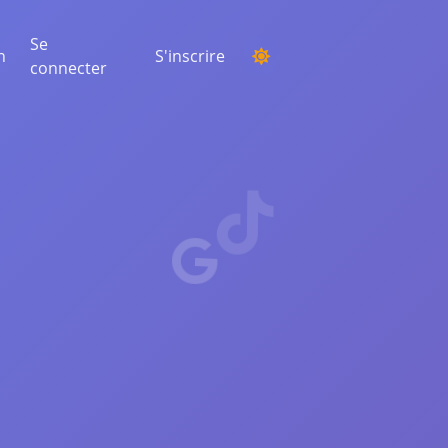
Se
n
S'inscrire
connecter
ORGANISER UN CONCOURS
Choisir un gagnant au hasard parmi les
commentaires
ÉCOUTE ET INTELLIGENCE
Découvrez les tendances critiques pour
comprendre votre audience, vos
concurrents et l'ensemble du marché