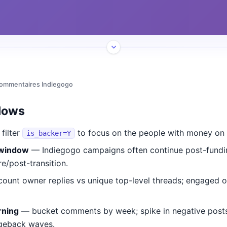
commentaires Indiegogo
lows
filter
to focus on the people with money on t
is_backer=Y
 window
— Indiegogo campaigns often continue post-fund
/post-transition.
ount owner replies vs unique top-level threads; engaged o
rning
— bucket comments by week; spike in negative posts
geback waves.