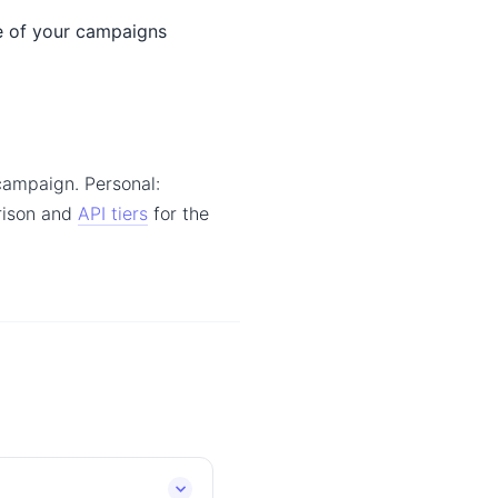
e of your campaigns
campaign. Personal:
arison and
API tiers
for the