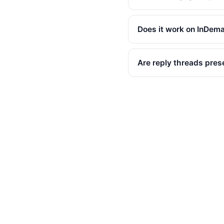
Does it work on InDe
Are reply threads pres
Is the backer flag incl
Are owner replies flag
Can I export many cam
Is there an API?