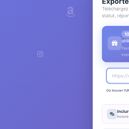
Exporte
Téléchargez
statut, rép
1
uti
Pass
expo
Où trouver l'U
Inclu
Inclur