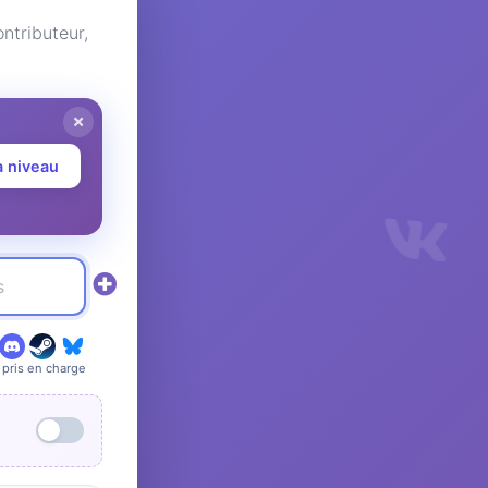
tributeur,
à niveau
pris en charge