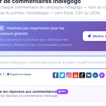
r de commentaires Indiegogo
 chaque commentaire de campagne Indiegogo — nom du con
onse du porteur, horodatages — vers Excel, CSV ou JSON.
00
résultats par exportation pour les
lisateurs gratuits
Mettre 
ez à la version supérieure pour débloquer les
rtations illimitées et les fonctionnalités premium
RL ?
|
Export en masse
re les réponses aux commentaires
PRO
e les réponses et commentaires imbriqués