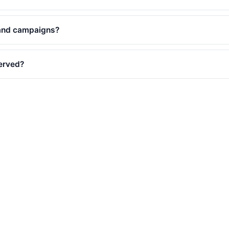
mand campaigns?
erved?
uded?
ged?
paigns at once?